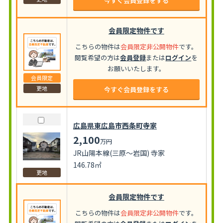
今すぐ会員登録をする
会員限定物件です
こちらの物件は
会員限定非公開物件
です。
閲覧希望の方は
会員登録
または
ログイン
を
お願いいたします。
会員限定
更地
今すぐ会員登録をする
広島県東広島市西条町寺家
2,100
万円
JR山陽本線(三原～岩国) 寺家
146.78㎡
更地
会員限定物件です
こちらの物件は
会員限定非公開物件
です。