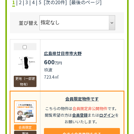
1
|
2
|
3
|
4
|
5
[次の20件]
[最後のページ]
並び替え
広島県廿日市市大野
600
万円
玖波
723.4㎡
更地（一部建
物有）
会員限定物件です
こちらの物件は
会員限定非公開物件
です。
閲覧希望の方は
会員登録
または
ログイン
を
お願いいたします。
会員限定
更地