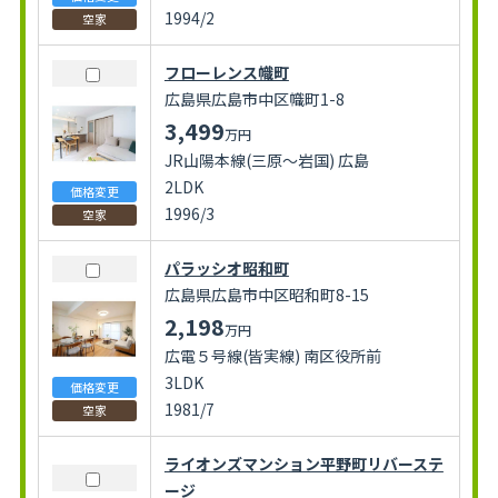
1994/2
空家
フローレンス幟町
広島県広島市中区幟町1-8
3,499
万円
JR山陽本線(三原～岩国) 広島
2LDK
価格変更
1996/3
空家
パラッシオ昭和町
広島県広島市中区昭和町8-15
2,198
万円
広電５号線(皆実線) 南区役所前
3LDK
価格変更
1981/7
空家
ライオンズマンション平野町リバーステ
ージ