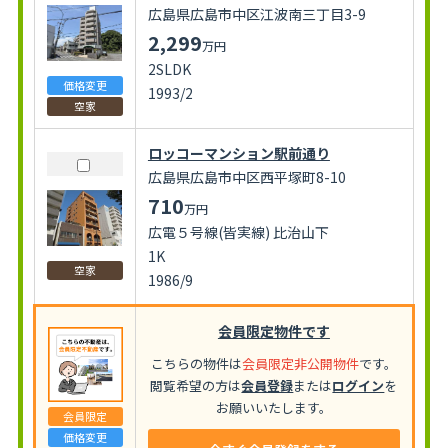
広島県広島市中区江波南三丁目3-9
2,299
万円
2SLDK
価格変更
1993/2
空家
ロッコーマンション駅前通り
広島県広島市中区西平塚町8-10
710
万円
広電５号線(皆実線) 比治山下
1K
空家
1986/9
会員限定物件です
こちらの物件は
会員限定非公開物件
です。
閲覧希望の方は
会員登録
または
ログイン
を
お願いいたします。
会員限定
価格変更