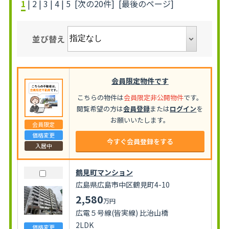
1
|
2
|
3
|
4
|
5
[次の20件]
[最後のページ]
並び替え
会員限定物件です
こちらの物件は
会員限定非公開物件
です。
閲覧希望の方は
会員登録
または
ログイン
を
お願いいたします。
会員限定
価格変更
今すぐ会員登録をする
入居中
鶴見町マンション
広島県広島市中区鶴見町4-10
2,580
万円
広電５号線(皆実線) 比治山橋
2LDK
価格変更