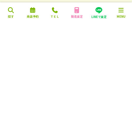
探す
来店予約
ＴＥＬ
簡易査定
MENU
LINEで査定
営業時間：10:00～18:00
定休日：毎週火曜日・水曜日