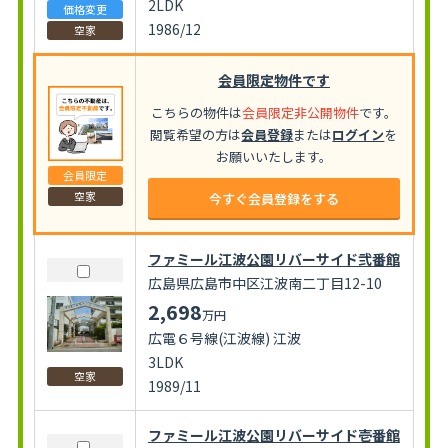
2LDK
価格変更
1986/12
空家
会員限定物件です
こちらの物件は
会員限定非公開物件
です。
閲覧希望の方は
会員登録
または
ログイン
を
お願いいたします。
会員限定
空家
今すぐ会員登録をする
ファミール江波公園リバーサイド弐番館
広島県広島市中区江波南二丁目12-10
2,698
万円
広電６号線(江波線) 江波
3LDK
空家
1989/11
ファミール江波公園リバーサイド壱番館