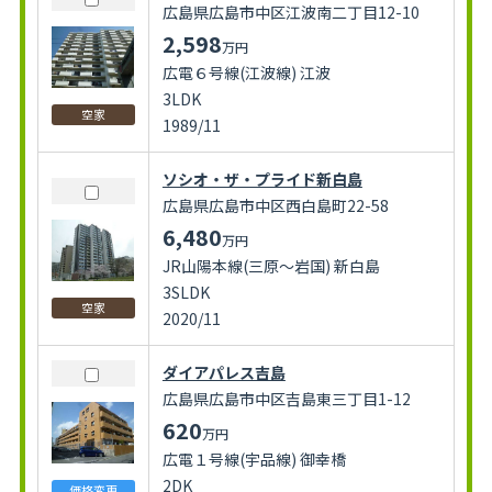
広島県広島市中区江波南二丁目12-10
2,598
万円
広電６号線(江波線) 江波
3LDK
空家
1989/11
ソシオ・ザ・プライド新白島
広島県広島市中区西白島町22-58
6,480
万円
JR山陽本線(三原～岩国) 新白島
3SLDK
空家
2020/11
ダイアパレス吉島
広島県広島市中区吉島東三丁目1-12
620
万円
広電１号線(宇品線) 御幸橋
2DK
価格変更