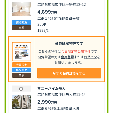
広島県広島市中区平野町12-12
4,899
万円
広電１号線(宇品線) 御幸橋
価格変更
3LDK
空家
1999/1
会員限定物件です
こちらの物件は
会員限定非公開物件
です。
閲覧希望の方は
会員登録
または
ログイン
を
お願いいたします。
会員限定
価格変更
今すぐ会員登録をする
空家
サニーハイム舟入
広島県広島市中区舟入町11-14
2,990
万円
広電６号線(江波線) 舟入町