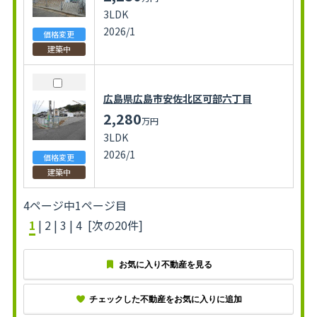
3LDK
2026/1
価格変更
建築中
広島県広島市安佐北区可部六丁目
2,280
万円
3LDK
2026/1
価格変更
建築中
4ページ中1ページ目
1
|
2
|
3
|
4
[次の20件]
お気に入り不動産を見る
チェックした不動産をお気に入りに追加