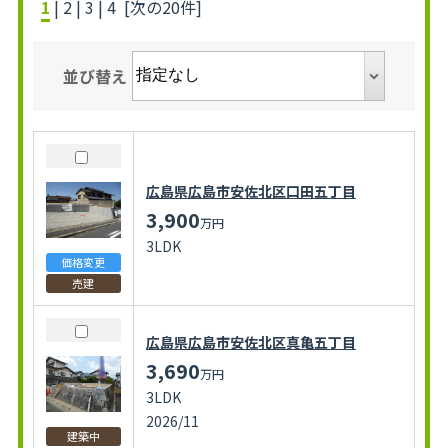
1
|
2
|
3
|
4
[次の20件]
並び替え
広島県広島市安佐北区口田五丁目
3,900
万円
3LDK
価格変更
売建
広島県広島市安佐北区真亀五丁目
3,690
万円
3LDK
2026/11
建築中