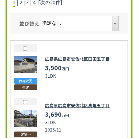
1
|
2
|
3
|
4
[次の20件]
並び替え
広島県広島市安佐北区口田五丁目
3,900
万円
3LDK
価格変更
売建
広島県広島市安佐北区真亀五丁目
3,690
万円
3LDK
2026/11
建築中