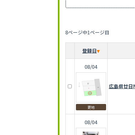
8ページ中1ページ目
登録日
08/04
広島県廿日
更地
08/04