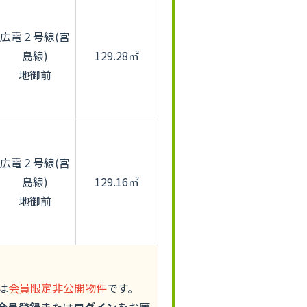
広電２号線(宮
島線)
129.28㎡
地御前
広電２号線(宮
島線)
129.16㎡
地御前
は
会員限定非公開物件
です。