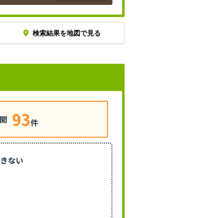
検索結果を地図で見る
93
開
件
きない