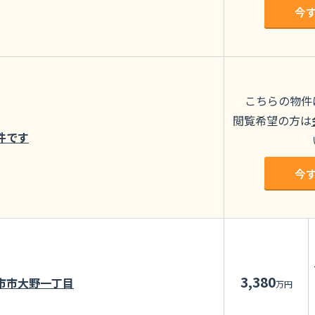
今
こちらの物件
閲覧希望の方は
件です
今
3,380
市市大野一丁目
万円