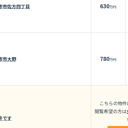
630
市市佐方四丁目
万円
780
市市大野
万円
こちらの物件
閲覧希望の方は
件です