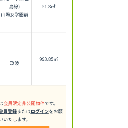
島線)
51.8㎡
山陽女学園前
993.85㎡
玖波
は
会員限定非公開物件
です。
会員登録
または
ログイン
をお願
いいたします。