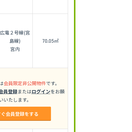
広電２号線(宮
島線)
70.05㎡
宮内
は
会員限定非公開物件
です。
会員登録
または
ログイン
をお願
いいたします。
すぐ会員登録をする