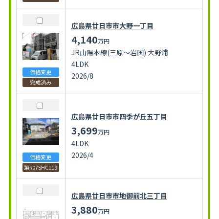
広島県廿日市市大野一丁目
4,140
万円
JR山陽本線(三原～岩国) 大野浦
4LDK
価格変更
2026/8
完成済み
広島県廿日市市四季が丘五丁目
3,699
万円
4LDK
2026/4
価格変更
第R07SHC119
広島県廿日市市地御前北三丁目
3,880
万円