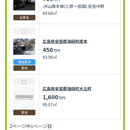
JR山陽本線(三原～岩国) 安芸中野
64.68㎡
古家有
広島県安芸郡海田町成本
450
万円
93.99㎡
価格変更
更地
広島県安芸郡海田町大立町
1,600
万円
95.07㎡
更地
2ページ中1ページ目