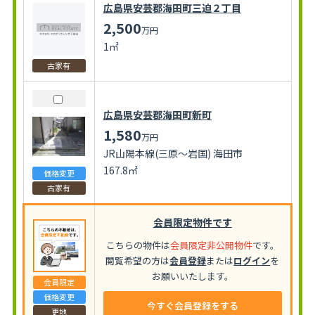
広島県安芸郡海田町三迫２丁目
2,500
万円
1㎡
古家有
広島県安芸郡海田町新町
1,580
万円
JR山陽本線(三原～岩国) 海田市
167.8㎡
価格変更
古家有
会員限定物件です
こちらの物件は
会員限定非公開物件
です。
閲覧希望の方は
会員登録
または
ログイン
を
お願いいたします。
会員限定
価格変更
今すぐ会員登録をする
更地