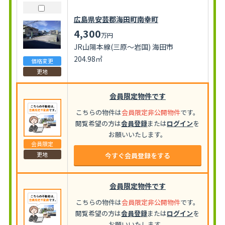
広島県安芸郡海田町南幸町
4,300
万円
JR山陽本線(三原～岩国) 海田市
204.98㎡
価格変更
更地
会員限定物件です
こちらの物件は
会員限定非公開物件
です。
閲覧希望の方は
会員登録
または
ログイン
を
お願いいたします。
会員限定
更地
今すぐ会員登録をする
会員限定物件です
こちらの物件は
会員限定非公開物件
です。
閲覧希望の方は
会員登録
または
ログイン
を
お願いいたします。