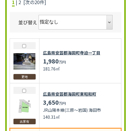
1
|
2
[次の20件]
並び替え
広島県安芸郡海田町寺迫一丁目
1,980
万円
181.76㎡
更地
広島県安芸郡海田町東昭和町
3,650
万円
JR山陽本線(三原～岩国) 海田市
140.31㎡
古家有