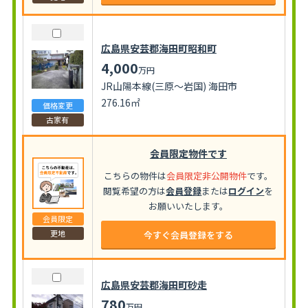
広島県安芸郡海田町昭和町
4,000
万円
JR山陽本線(三原～岩国) 海田市
276.16㎡
価格変更
古家有
会員限定物件です
こちらの物件は
会員限定非公開物件
です。
閲覧希望の方は
会員登録
または
ログイン
を
お願いいたします。
会員限定
更地
今すぐ会員登録をする
広島県安芸郡海田町砂走
780
万円