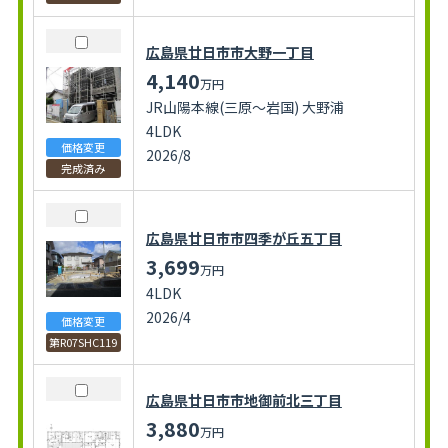
広島県廿日市市大野一丁目
4,140
万円
JR山陽本線(三原～岩国) 大野浦
4LDK
価格変更
2026/8
完成済み
広島県廿日市市四季が丘五丁目
3,699
万円
4LDK
2026/4
価格変更
第R07SHC119
広島県廿日市市地御前北三丁目
3,880
万円