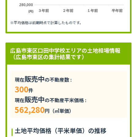
280,000
３年前
２年前
１年前
半年前
(円)
※平均価格は前期時点で計算したものです。
広島市東区口田中学校エリアの土地相場情報
（広島市東区の集計結果です）
販売中
現在
の不動産数 :
300
件
販売中
現在
の不動産平米価格 :
562,280
円（㎡単価）
土地平均価格（平米単価）の推移