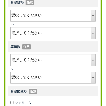
希望価格
任意
～
築年数
任意
～
希望間取り
任意
ワンルーム