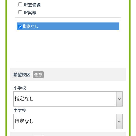
安芸郡坂町
JR芸備線
山県郡北広島町
JR呉線
JR可部線
指定なし
スカイレールみどり坂線
アストラムライン
広電１号線(宇品線)
広電２号線(宮島線)
広電３号線
広電５号線(皆実線)
希望校区
任意
広電６号線(江波線)
広電７号線
小学校
広電８号線(横川線)
広電９号線(白島線)
中学校