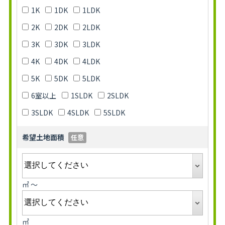
1K
1DK
1LDK
2K
2DK
2LDK
3K
3DK
3LDK
4K
4DK
4LDK
5K
5DK
5LDK
6室以上
1SLDK
2SLDK
3SLDK
4SLDK
5SLDK
希望土地面積
任意
㎡ ～
㎡