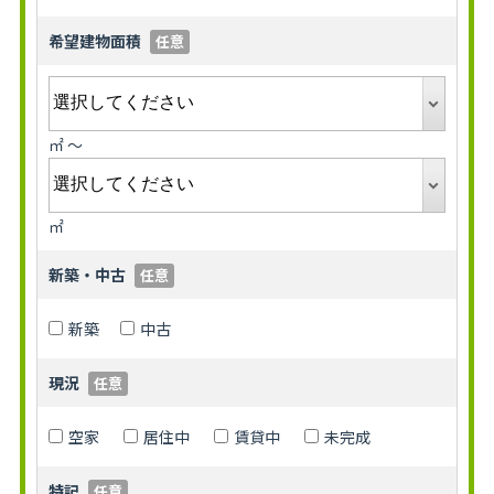
希望建物面積
任意
㎡ ～
㎡
新築・中古
任意
新築
中古
現況
任意
空家
居住中
賃貸中
未完成
特記
任意