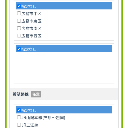
指定なし
広島市中区
広島市東区
広島市南区
広島市西区
広島市安佐南区
指定なし
広島市安佐北区
広島市安芸区
広島市佐伯区
呉市
竹原市
東広島市
希望路線
任意
廿日市市
安芸高田市
安芸郡府中町
指定なし
安芸郡海田町
JR山陽本線(三原～岩国)
安芸郡熊野町
JR三江線