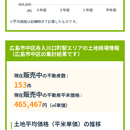
400,000
３年前
２年前
１年前
半年前
(円)
※平均価格は前期時点で計算したものです。
広島市中区舟入川口町駅エリアの土地相場情報
（広島市中区の集計結果です）
販売中
現在
の不動産数 :
153
件
販売中
現在
の不動産平米価格 :
465,467
円（㎡単価）
土地平均価格（平米単価）の推移