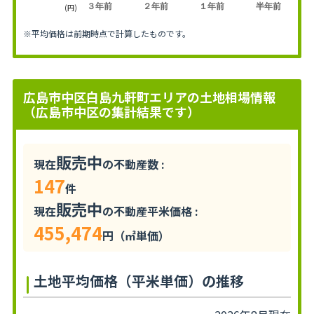
３年前
２年前
１年前
半年前
(円)
※平均価格は前期時点で計算したものです。
広島市中区白島九軒町エリアの土地相場情報
（広島市中区の集計結果です）
販売中
現在
の不動産数 :
147
件
販売中
現在
の不動産平米価格 :
455,474
円（㎡単価）
土地平均価格（平米単価）の推移