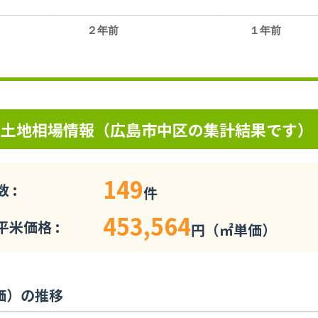
２年前
１年前
。
の土地相場情報（広島市中区の集計結果です）
149
 :
件
453,564
米価格 :
円（㎡単価）
価）の推移