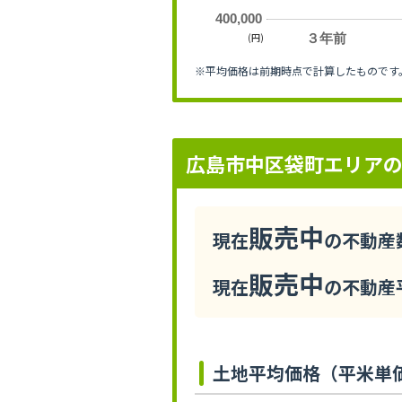
400,000
(円)
３年前
※平均価格は前期時点で計算したものです
広島市中区袋町エリア
販売中
現在
の不動産数
販売中
現在
の不動産平
土地平均価格（平米単