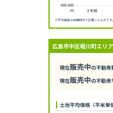
400,000
(円)
３年前
※平均価格は前期時点で計算したものです
広島市中区堀川町エリ
販売中
現在
の不動産数
販売中
現在
の不動産平
土地平均価格（平米単