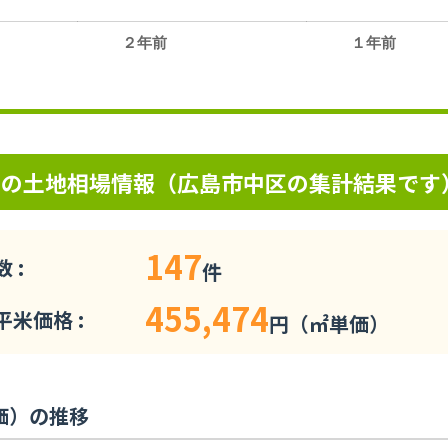
２年前
１年前
。
アの土地相場情報（広島市中区の集計結果です
147
 :
件
455,474
米価格 :
円（㎡単価）
価）の推移