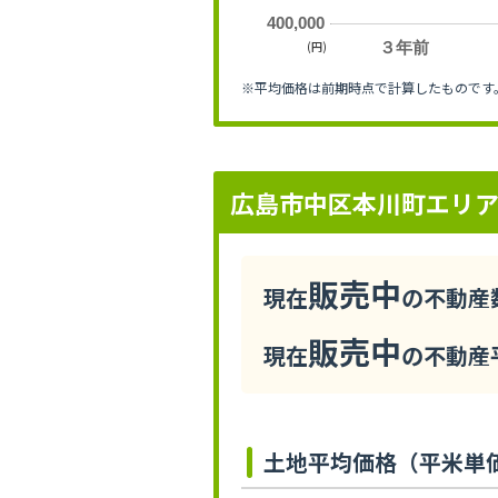
400,000
(円)
３年前
※平均価格は前期時点で計算したものです
広島市中区本川町エリ
販売中
現在
の不動産数
販売中
現在
の不動産平
土地平均価格（平米単