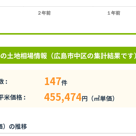
２年前
１年前
。
アの土地相場情報（広島市中区の集計結果です
147
 :
件
455,474
米価格 :
円（㎡単価）
価）の推移