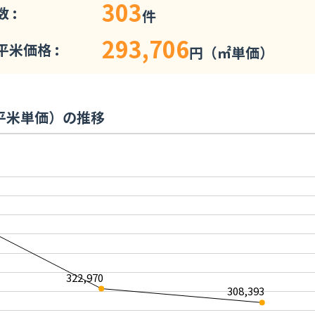
303
 :
件
293,706
米価格 :
円（㎡単価）
平米単価）の推移
322,970
308,393