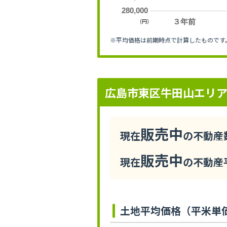
280,000
(円)
３年前
※平均価格は前期時点で計算したものです
広島市東区牛田山エリ
販売中
現在
の不動産数
販売中
現在
の不動産平
土地平均価格（平米単