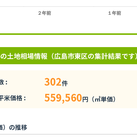
２年前
１年前
。
アの土地相場情報（広島市東区の集計結果です
302
 :
件
559,560
米価格 :
円（㎡単価）
価）の推移