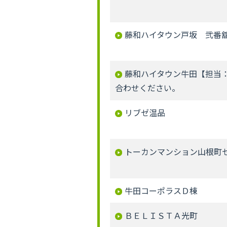
藤和ハイタウン戸坂 弐番
藤和ハイタウン牛田【担当
合わせください。
リブゼ温品
トーカンマンション山根町
牛田コーポラスＤ棟
ＢＥＬＩＳＴＡ光町