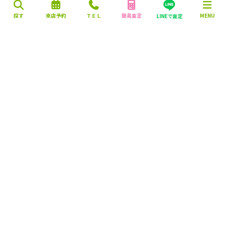
探す
来店予約
ＴＥＬ
簡易査定
MENU
LINEで査定
営業時間：10:00～18:00
定休日：毎週火曜日・水曜日
株式会社 マエダハウジング不動産