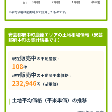
３年前
２年前
１年前
半年前
(円)
※平均価格は前期時点で計算したものです。
安芸郡府中町鹿籠エリアの土地相場情報（安芸
郡府中町の集計結果です）
販売中
現在
の不動産数 :
108
件
販売中
現在
の不動産平米価格 :
232,946
円（㎡単価）
土地平均価格（平米単価）の推移