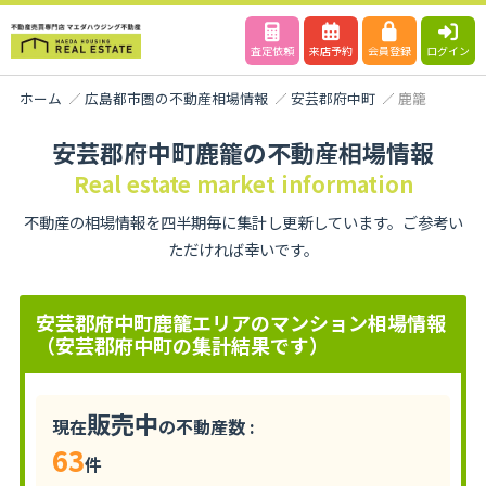
査定依頼
来店予約
会員登録
ログイン
ホーム
広島都市圏の不動産相場情報
安芸郡府中町
鹿籠
安芸郡府中町鹿籠の不動産相場情報
Real estate market information
不動産の相場情報を四半期毎に集計し更新しています。ご参考い
ただければ幸いです。
安芸郡府中町鹿籠エリアのマンション相場情報
（安芸郡府中町の集計結果です）
販売中
現在
の不動産数 :
63
件