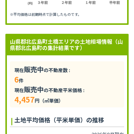
３年前
２年前
１年前
半年前
(円)
※平均価格は前期時点で計算したものです。
山県郡北広島町土橋エリアの土地相場情報（山
県郡北広島町の集計結果です）
販売中
現在
の不動産数 :
6
件
販売中
現在
の不動産平米価格 :
4,457
円（㎡単価）
土地平均価格（平米単価）の推移