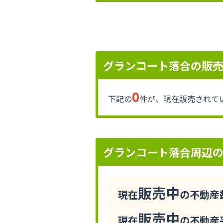
グランコート落合の販
0
下記の
件が、現在販売されて
グランコート落合周辺
販売中
現在
の不動産数
販売中
現在
の不動産平