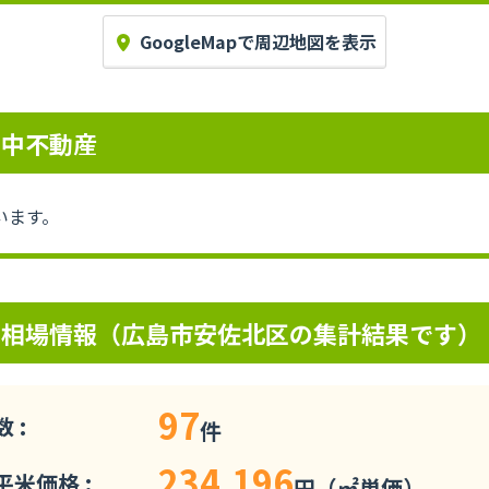
GoogleMapで周辺地図を表示
売中不動産
います。
の相場情報（広島市安佐北区の集計結果です）
97
 :
件
234,196
米価格 :
円（㎡単価）