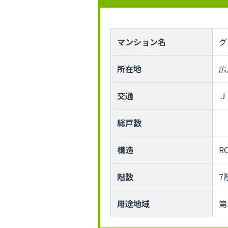
マンション名
グ
所在地
広
交通
Ｊ
総戸数
構造
R
階数
7
用途地域
第