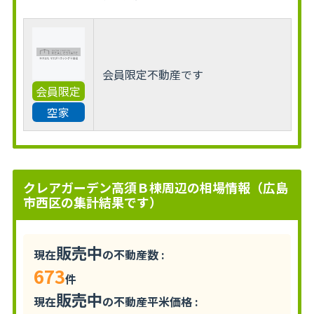
会員限定不動産です
会員限定
空家
クレアガーデン高須Ｂ棟周辺の相場情報（広島
市西区の集計結果です）
販売中
現在
の不動産数 :
673
件
販売中
現在
の不動産平米価格 :