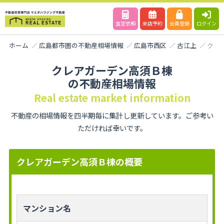
査定依頼
来店予約
会員登録
ログイン
ホーム
広島都市圏の不動産相場情報
広島市西区
古江上
クレ
クレアガーデン高須Ｂ棟
の不動産相場情報
Real estate market information
不動産の相場情報を四半期毎に集計し更新しています。ご参考い
ただければ幸いです。
クレアガーデン高須Ｂ棟の概要
マンション名