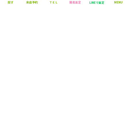
探す
来店予約
ＴＥＬ
簡易査定
MENU
LINEで査定
営業時間：10:00～18:00
定休日：毎週火曜日・水曜日
株式会社 マエダハウジング不動産
〒730-0013