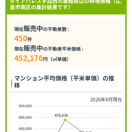
ダイアパレス宇品西弐番館周辺の相場情報（広
島市南区の集計結果です）
販売中
現在
の不動産数 :
450
件
販売中
現在
の不動産平米価格 :
452,176
円（㎡単価）
マンション平均価格（平米単価）の推
移
2026年8月現在
500,000
476,036
480,000
460,000