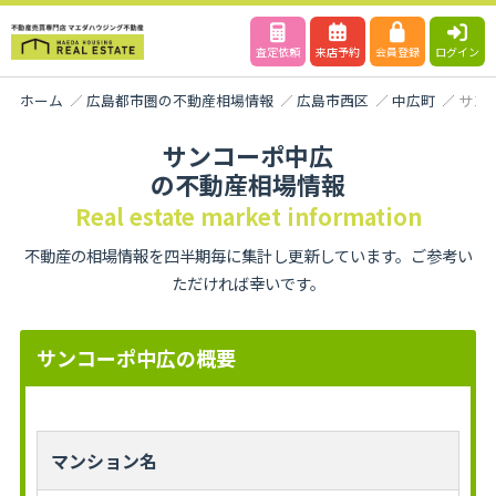
査定依頼
来店予約
会員登録
ログイン
ホーム
広島都市圏の不動産相場情報
広島市西区
中広町
サン
サンコーポ中広
の不動産相場情報
Real estate market information
不動産の相場情報を四半期毎に集計し更新しています。ご参考い
ただければ幸いです。
サンコーポ中広の概要
マンション名