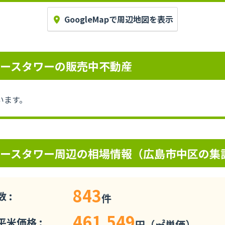
GoogleMapで周辺地図を表示
ノースタワーの販売中不動産
います。
ノースタワー周辺の相場情報（広島市中区の集
843
 :
件
461,549
米価格 :
円（㎡単価）