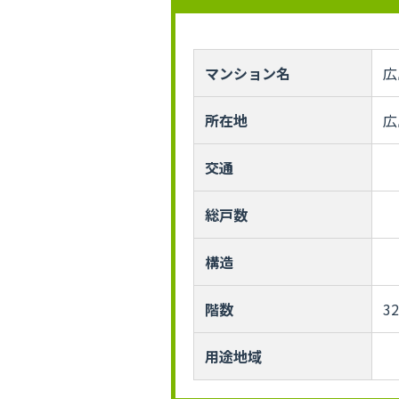
マンション名
広
所在地
広
交通
総戸数
構造
階数
3
用途地域