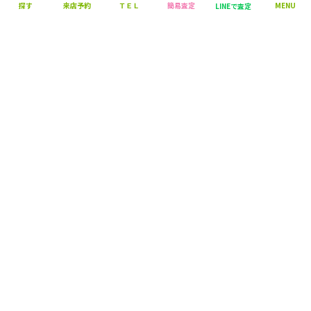
探す
来店予約
ＴＥＬ
簡易査定
MENU
LINEで査定
営業時間：10:00～18:00
定休日：毎週火曜日・水曜日
株式会社 マエダハウジング不動産
〒730-0013