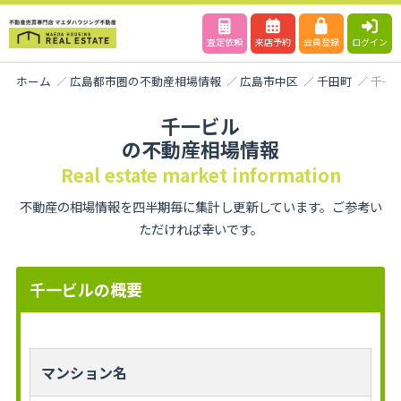
査定依頼
来店予約
会員登録
ログイン
ホーム
広島都市圏の不動産相場情報
広島市中区
千田町
千一
千一ビル
の不動産相場情報
Real estate market information
不動産の相場情報を四半期毎に集計し更新しています。ご参考い
ただければ幸いです。
千一ビルの概要
マンション名