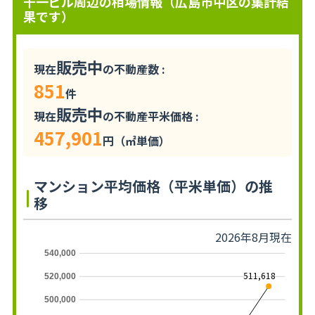
千一ビル周辺の相場情報（広島市中区の集計結
果です）
販売中
現在
の不動産数 :
851
件
販売中
現在
の不動産平米価格 :
457,901
円（㎡単価）
マンション平均価格（平米単価）の推
移
2026年8月現在
540,000
511,618
520,000
500,000