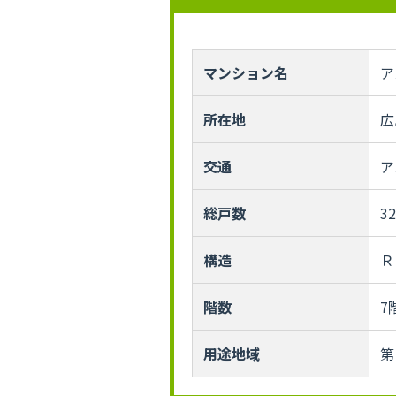
マンション名
ア
所在地
広
交通
ア
総戸数
3
構造
Ｒ
階数
7
用途地域
第