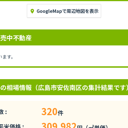
GoogleMapで周辺地図を表示
販売中不動産
います。
辺の相場情報（広島市安佐南区の集計結果です
320
 :
件
309,982
米価格 :
円（㎡単価）