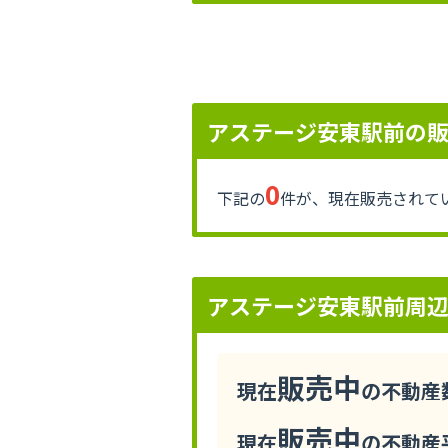
アステージ安東駅前の
0
下記の
件が、現在販売されて
アステージ安東駅前周
販売中
現在
の不動産数
販売中
現在
の不動産平