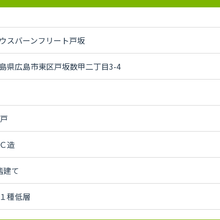
ウスバーンフリート戸坂
島県広島市東区戸坂数甲二丁目3-4
2戸
Ｃ造
階建て
１種低層