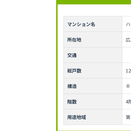
マンション名
ハ
所在地
広
交通
総戸数
1
構造
Ｒ
階数
4
用途地域
第