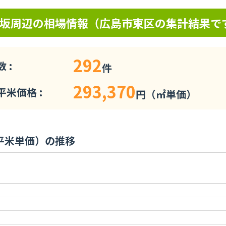
戸坂周辺の相場情報（広島市東区の集計結果で
292
 :
件
293,370
米価格 :
円（㎡単価）
平米単価）の推移