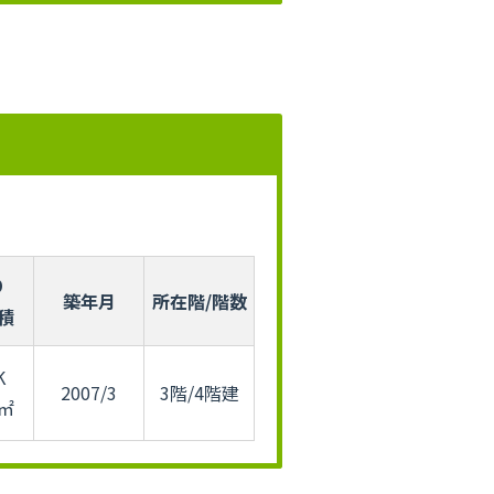
り
築年月
所在階/階数
積
K
2007/3
3階/4階建
9㎡