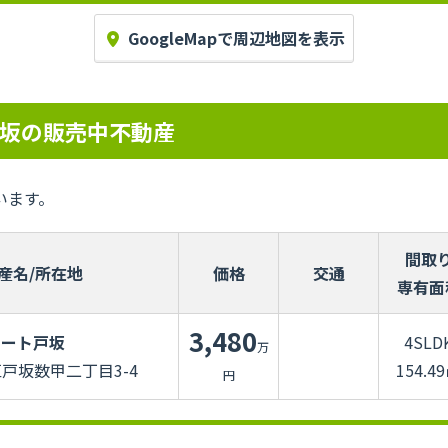
GoogleMapで周辺地図を表示
坂の販売中不動産
います。
間取
産名/所在地
価格
交通
専有面
3,480
リート戸坂
4SLD
万
戸坂数甲二丁目3-4
154.4
円