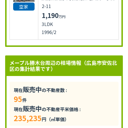
2-11
空家
1,190
万円
3LDK
1996/2
メープル勝木台周辺の相場情報（広島市安佐北
区の集計結果です）
販売中
現在
の不動産数 :
95
件
販売中
現在
の不動産平米価格 :
235,235
円（㎡単価）