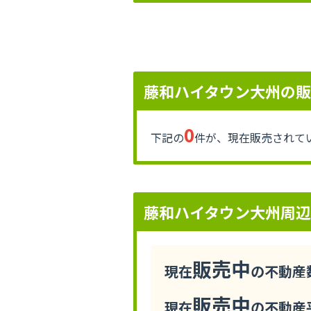
藤和ハイタウン大州の
0
下記の
件が、現在販売されて
藤和ハイタウン大州周
販売中
現在
の不動産数
販売中
現在
の不動産平