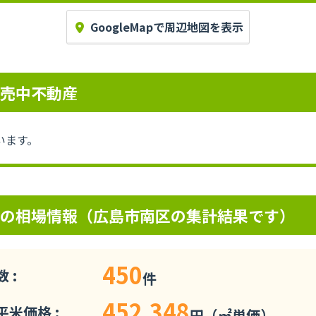
GoogleMapで周辺地図を表示
販売中不動産
います。
辺の相場情報（広島市南区の集計結果です）
450
 :
件
452,348
米価格 :
円（㎡単価）