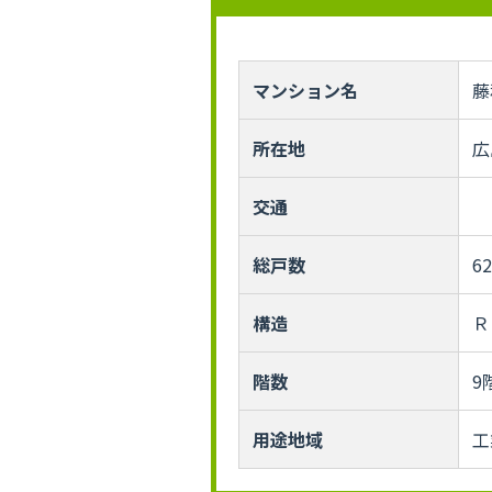
マンション名
藤
所在地
広
交通
総戸数
6
構造
Ｒ
階数
9
用途地域
工