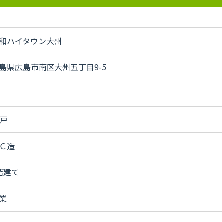
和ハイタウン大州
島県広島市南区大州五丁目9-5
2戸
Ｃ造
階建て
業