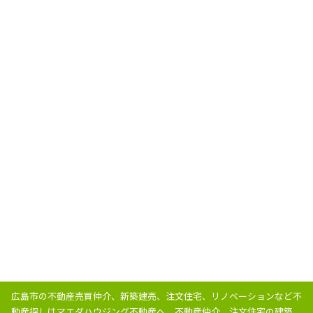
広島市の不動産売買仲介、新築建売、注文住宅、リノベーションなど不
動産探しはマエダハウジング不動産へ。
不動産仲介、注文住宅の建築、