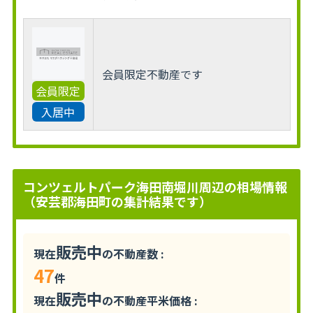
会員限定不動産です
会員限定
入居中
コンツェルトパーク海田南堀川周辺の相場情報
（安芸郡海田町の集計結果です）
販売中
現在
の不動産数 :
47
件
販売中
現在
の不動産平米価格 :