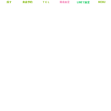
探す
来店予約
ＴＥＬ
簡易査定
MENU
LINEで査定
営業時間：10:00～18:00
定休日：毎週火曜日・水曜日
株式会社 マエダハウジング不動産
〒730-0013