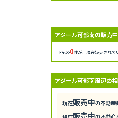
アジール可部南の販売
0
下記の
件が、現在販売されて
アジール可部南周辺の
販売中
現在
の不動産数
販売中
現在
の不動産平