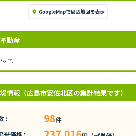
GoogleMapで周辺地図を表示
中不動産
います。
相場情報（広島市安佐北区の集計結果です）
98
 :
件
237,016
米価格 :
円（㎡単価）