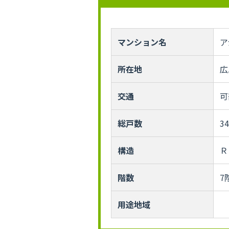
マンション名
ア
所在地
広
交通
可
総戸数
3
構造
Ｒ
階数
7
用途地域