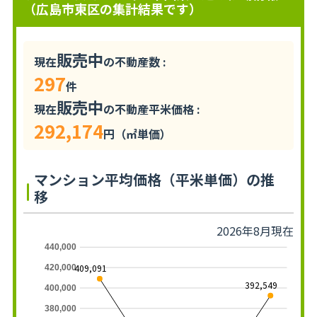
（広島市東区の集計結果です）
販売中
現在
の不動産数 :
297
件
販売中
現在
の不動産平米価格 :
292,174
円（㎡単価）
マンション平均価格（平米単価）の推
移
2026年8月現在
440,000
409,091
420,000
392,549
400,000
380,000