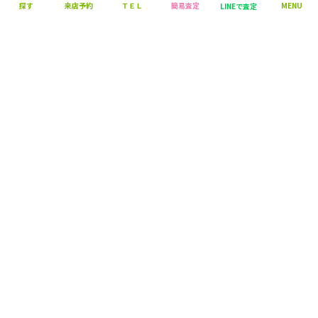
探す
来店予約
ＴＥＬ
簡易査定
MENU
LINEで査定
営業時間：10:00～18:00
定休日：毎週火曜日・水曜日
株式会社 マエダハウジング不動産
〒730-0013