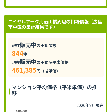
ロイヤルアーク比治山橋周辺の相場情報（広島
市中区の集計結果です）
販売中
現在
の不動産数 :
844
件
販売中
現在
の不動産平米価格 :
461,385
円（㎡単価）
マンション平均価格（平米単価）の推
移
2026年8月現在
540,000