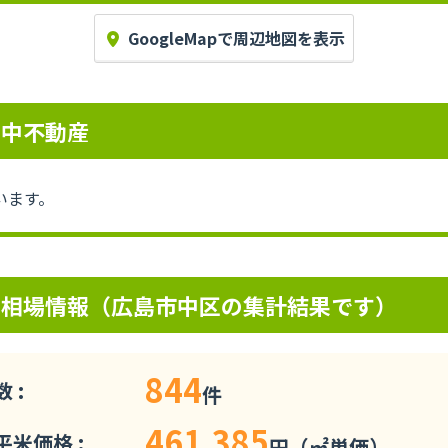
GoogleMapで周辺地図を表示
売中不動産
います。
の相場情報（広島市中区の集計結果です）
844
 :
件
461,385
米価格 :
円（㎡単価）