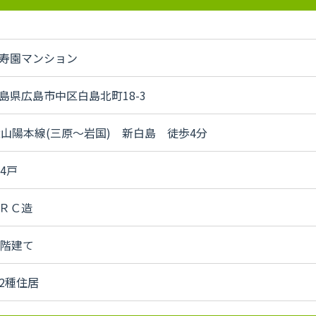
寿園マンション
島県広島市中区白島北町18-3
R山陽本線(三原～岩国) 新白島 徒歩4分
04戸
ＲＣ造
3階建て
2種住居