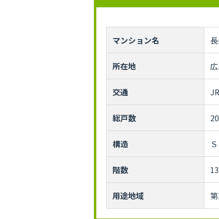
マンション名
長
所在地
広
交通
J
総戸数
2
構造
Ｓ
階数
1
用途地域
第