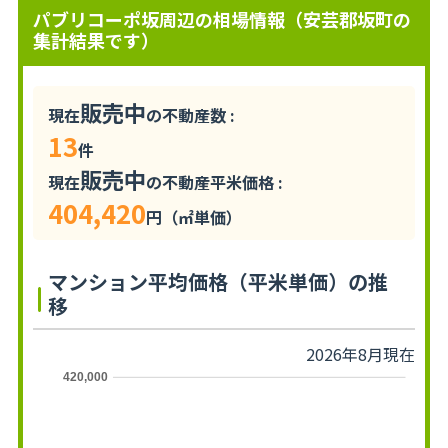
パブリコーポ坂周辺の相場情報（安芸郡坂町の
集計結果です）
販売中
現在
の不動産数 :
13
件
販売中
現在
の不動産平米価格 :
404,420
円（㎡単価）
マンション平均価格（平米単価）の推
移
2026年8月現在
420,000