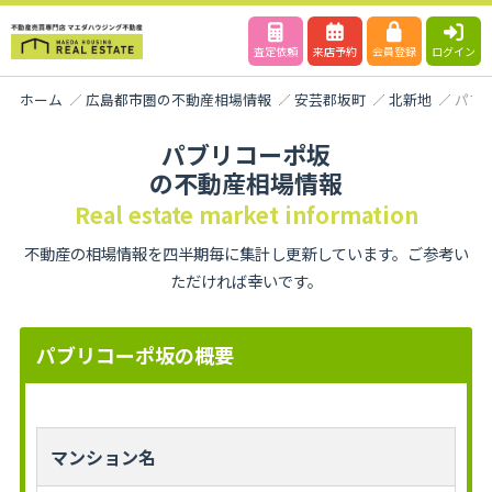
査定依頼
来店予約
会員登録
ログイン
ホーム
広島都市圏の不動産相場情報
安芸郡坂町
北新地
パブ
パブリコーポ坂
の不動産相場情報
Real estate market information
不動産の相場情報を四半期毎に集計し更新しています。ご参考い
ただければ幸いです。
パブリコーポ坂の概要
マンション名