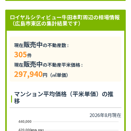
ロイヤルシティビュー牛田本町周辺の相場情報
（広島市東区の集計結果です）
販売中
現在
の不動産数 :
305
件
販売中
現在
の不動産平米価格 :
297,940
円（㎡単価）
マンション平均価格（平米単価）の推
移
2026年8月現在
440,000
409,091
420,000