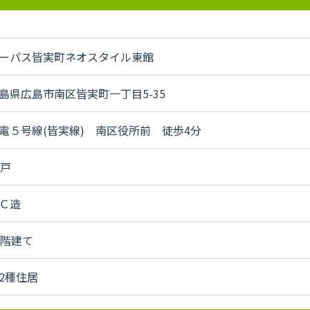
ーパス皆実町ネオスタイル東館
島県広島市南区皆実町一丁目5-35
電５号線(皆実線) 南区役所前 徒歩4分
4戸
Ｃ造
5階建て
2種住居