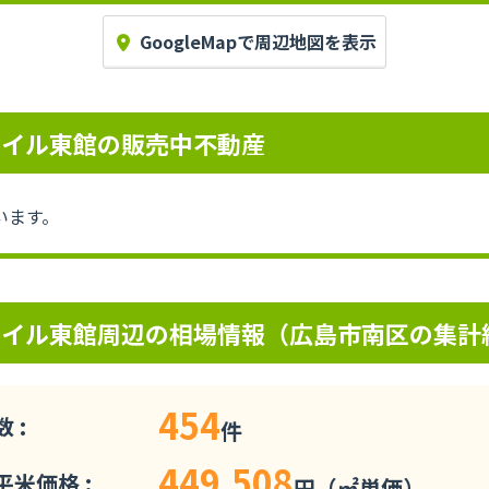
GoogleMapで周辺地図を表示
タイル東館の販売中不動産
います。
タイル東館周辺の相場情報（広島市南区の集計
454
 :
件
449,508
米価格 :
円（㎡単価）