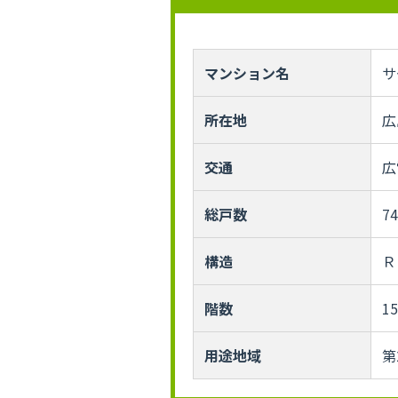
マンション名
サ
所在地
広
交通
広
総戸数
7
構造
Ｒ
階数
1
用途地域
第