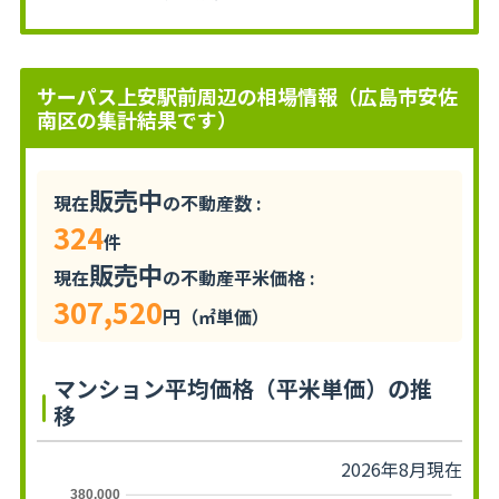
サーパス上安駅前周辺の相場情報（広島市安佐
南区の集計結果です）
販売中
現在
の不動産数 :
324
件
販売中
現在
の不動産平米価格 :
307,520
円（㎡単価）
マンション平均価格（平米単価）の推
移
2026年8月現在
380,000