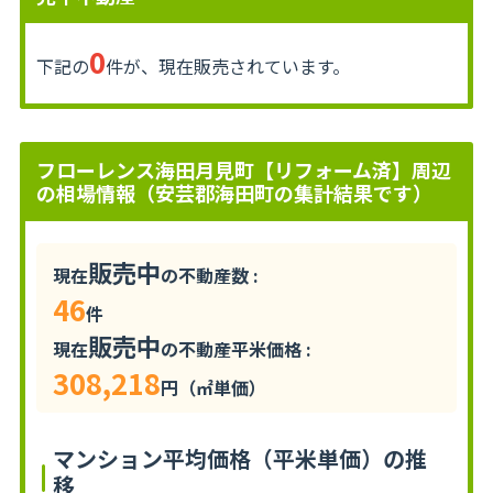
0
下記の
件が、現在販売されています。
フローレンス海田月見町【リフォーム済】周辺
の相場情報（安芸郡海田町の集計結果です）
販売中
現在
の不動産数 :
46
件
販売中
現在
の不動産平米価格 :
308,218
円（㎡単価）
マンション平均価格（平米単価）の推
移