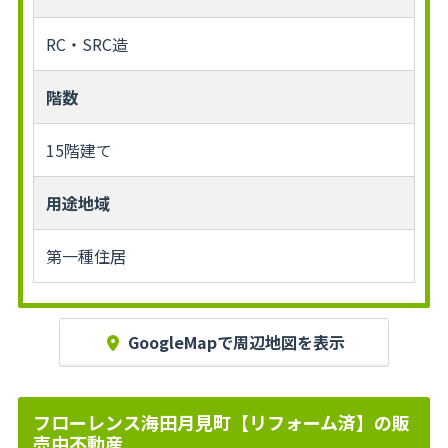
RC・SRC造
階数
15階建て
用途地域
第一種住居
GoogleMapで周辺地図を表示
フローレンス海田月見町【リフォーム済】の販
売中不動産