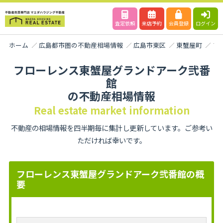
査定依頼
来店予約
会員登録
ログイン
ホーム
広島都市圏の不動産相場情報
広島市東区
東蟹屋町
フ
フローレンス東蟹屋グランドアーク弐番
館
の不動産相場情報
Real estate market information
不動産の相場情報を四半期毎に集計し更新しています。ご参考い
ただければ幸いです。
フローレンス東蟹屋グランドアーク弐番館の概
要