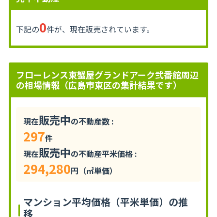
0
下記の
件が、現在販売されています。
フローレンス東蟹屋グランドアーク弐番館周辺
の相場情報（広島市東区の集計結果です）
販売中
現在
の不動産数 :
297
件
販売中
現在
の不動産平米価格 :
294,280
円（㎡単価）
マンション平均価格（平米単価）の推
移