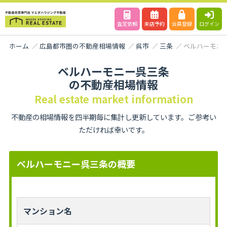
査定依頼
来店予約
会員登録
ログイン
ホーム
広島都市圏の不動産相場情報
呉市
三条
ベルハーモニ
ベルハーモニー呉三条
の不動産相場情報
Real estate market information
不動産の相場情報を四半期毎に集計し更新しています。ご参考い
ただければ幸いです。
ベルハーモニー呉三条の概要
マンション名