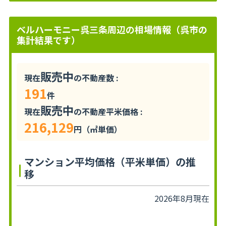
ベルハーモニー呉三条周辺の相場情報（呉市の
集計結果です）
販売中
現在
の不動産数 :
191
件
販売中
現在
の不動産平米価格 :
216,129
円（㎡単価）
マンション平均価格（平米単価）の推
移
2026年8月現在