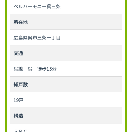
ベルハーモニー呉三条
所在地
広島県呉市三条一丁目
交通
呉線 呉 徒歩15分
総戸数
19戸
構造
ＳＲＣ