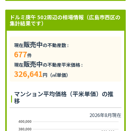
ドルミ庚午 502周辺の相場情報（広島市西区の
集計結果です）
販売中
現在
の不動産数 :
677
件
販売中
現在
の不動産平米価格 :
326,641
円（㎡単価）
マンション平均価格（平米単価）の推
移
2026年8月現在
400,000
380,000