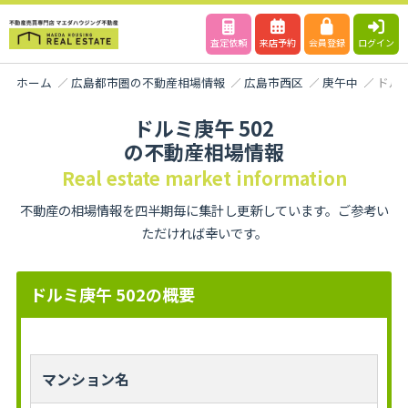
査定依頼
来店予約
会員登録
ログイン
ホーム
広島都市圏の不動産相場情報
広島市西区
庚午中
ドルミ
ドルミ庚午 502
の不動産相場情報
Real estate market information
不動産の相場情報を四半期毎に集計し更新しています。ご参考い
ただければ幸いです。
ドルミ庚午 502の概要
マンション名