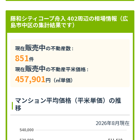
藤和シティコープ舟入 402周辺の相場情報（広
島市中区の集計結果です）
販売中
現在
の不動産数 :
851
件
販売中
現在
の不動産平米価格 :
457,901
円（㎡単価）
マンション平均価格（平米単価）の推
移
2026年8月現在
540,000
511,618