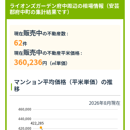
ライオンズガーデン府中周辺の相場情報（安芸
郡府中町の集計結果です）
販売中
現在
の不動産数 :
62
件
販売中
現在
の不動産平米価格 :
360,236
円（㎡単価）
マンション平均価格（平米単価）の推
移
2026年8月現在
460,000
440,000
422,285
420,000