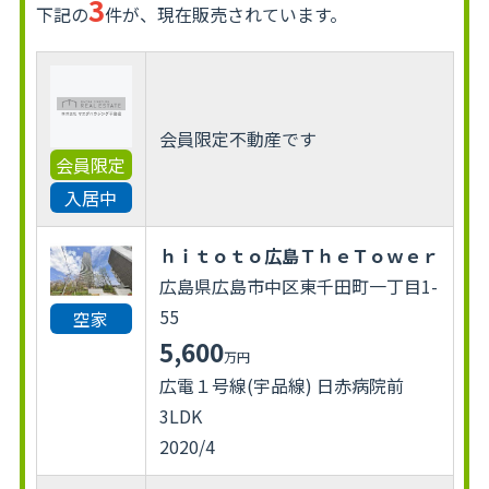
3
下記の
件が、現在販売されています。
会員限定不動産です
会員限定
入居中
ｈｉｔｏｔｏ広島ＴｈｅＴｏｗｅｒ
広島県広島市中区東千田町一丁目1-
55
空家
5,600
万円
広電１号線(宇品線) 日赤病院前
3LDK
2020/4