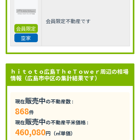
会員限定不動産です
会員限定
空家
ｈｉｔｏｔｏ広島ＴｈｅＴｏｗｅｒ周辺の相場
情報（広島市中区の集計結果です）
販売中
現在
の不動産数 :
868
件
販売中
現在
の不動産平米価格 :
460,080
円（㎡単価）