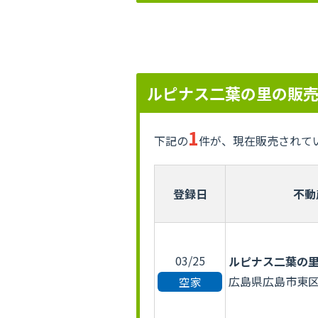
ルピナス二葉の里の販
1
下記の
件が、現在販売されて
登録日
不動
03/25
ルピナス二葉の
広島県広島市東区二
空家