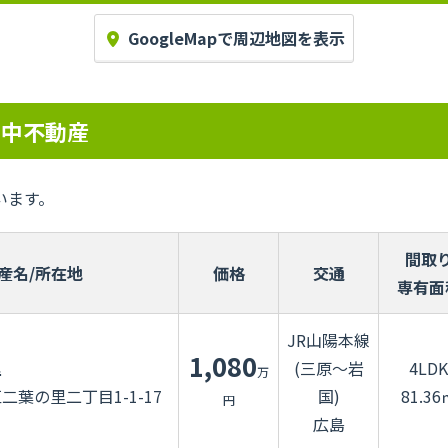
GoogleMapで周辺地図を表示
売中不動産
います。
間取
産名/所在地
価格
交通
専有面
JR山陽本線
1,080
里
(三原～岩
4LDK
万
葉の里二丁目1-1-17
国)
81.36
円
広島