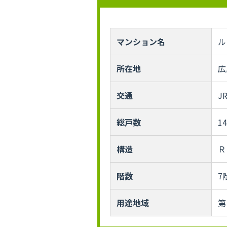
マンション名
ル
所在地
広
交通
J
総戸数
1
構造
Ｒ
階数
7
用途地域
第