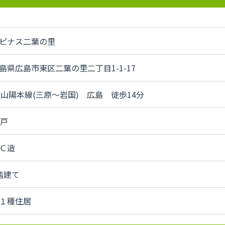
ピナス二葉の里
島県広島市東区二葉の里二丁目1-1-17
R山陽本線(三原～岩国) 広島 徒歩14分
4戸
Ｃ造
階建て
１種住居