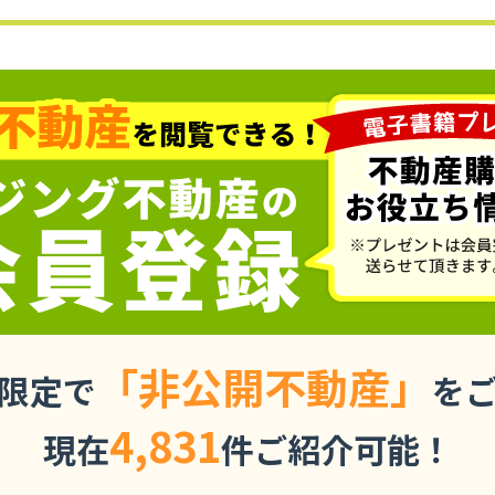
「非公開不動産」
限定で
を
4,831
現在
件ご紹介可能！