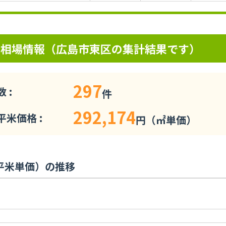
の相場情報（広島市東区の集計結果です）
297
 :
件
292,174
米価格 :
円（㎡単価）
平米単価）の推移