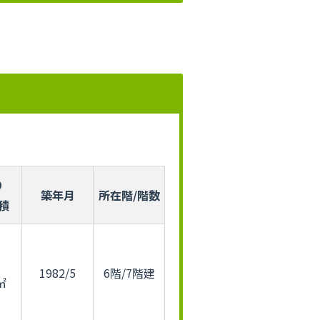
り
築年月
所在階/階数
積
1982/5
6階/7階建
㎡