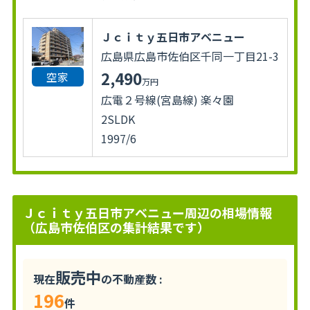
Ｊｃｉｔｙ五日市アベニュー
広島県広島市佐伯区千同一丁目21-3
2,490
空家
万円
広電２号線(宮島線) 楽々園
2SLDK
1997/6
Ｊｃｉｔｙ五日市アベニュー周辺の相場情報
（広島市佐伯区の集計結果です）
販売中
現在
の不動産数 :
196
件