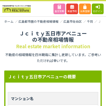
査定依頼
来店予約
会員登録
ログイン
ホーム
広島都市圏の不動産相場情報
広島市佐伯区
千同
Ｊｃ
Ｊｃｉｔｙ五日市アベニュー
の不動産相場情報
Real estate market information
不動産の相場情報を四半期毎に集計し更新しています。ご参考い
ただければ幸いです。
Ｊｃｉｔｙ五日市アベニューの概要
マンション名