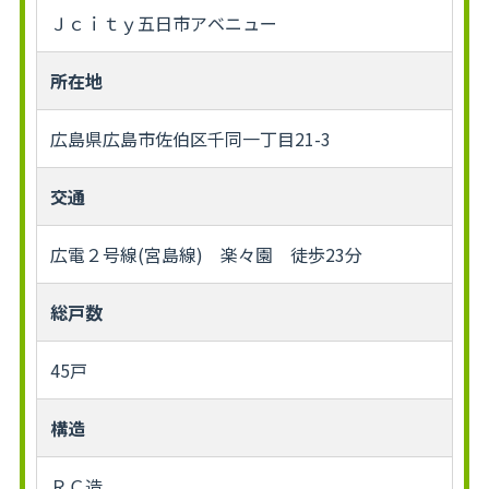
Ｊｃｉｔｙ五日市アベニュー
所在地
広島県広島市佐伯区千同一丁目21-3
交通
広電２号線(宮島線) 楽々園 徒歩23分
総戸数
45戸
構造
ＲＣ造